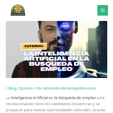
Ir
al
contenido
/
Blog
,
Opinion
/ Por
elmonitordetiempolibre.com
La
Inteligencia Artificial e
n
la búsqueda de empleo
está
revolucionando cómo los candidatos encuentran y se
preparan para nuevas oportunidades laborales. Gracias