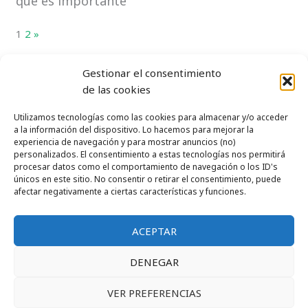
qué es importante
Page:
Next
1
2
»
Gestionar el consentimiento
←
Entrada anterior
Entrada siguiente
→
de las cookies
Utilizamos tecnologías como las cookies para almacenar y/o acceder
a la información del dispositivo. Lo hacemos para mejorar la
experiencia de navegación y para mostrar anuncios (no)
personalizados. El consentimiento a estas tecnologías nos permitirá
Política de cookies (UE)
procesar datos como el comportamiento de navegación o los ID's
únicos en este sitio. No consentir o retirar el consentimiento, puede
Política de privacidad
afectar negativamente a ciertas características y funciones.
Contacto
ACEPTAR
DENEGAR
Con todo el cariño | jbayoncopy@gmail.com
VER PREFERENCIAS
Copyright © 2026 elmonitordetiempolibre.com