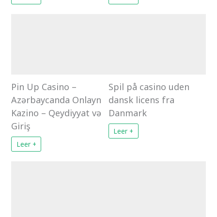
Pin Up Casino –
Spil på casino uden
Azərbaycanda Onlayn
dansk licens fra
Kazino – Qeydiyyat və
Danmark
Giriş
Leer +
Leer +