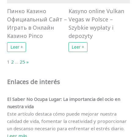
Пинко Казино
Kasyno online Vulkan
Официальный Сайт –
Vegas w Polsce –
Играть в Онлайн
Szybkie wypłaty i
Казино Pinco
depozyty
Leer +
Leer +
Page:
Next
1
2
…
25
»
Enlaces de interés
El Saber No Ocupa Lugar: La importancia del ocio en
nuestra vida
Este artículo destaca cómo puede mejorar nuestra
calidad de vida, fomentar la creatividad y proporcionar
un descanso necesario para enfrentar el estrés diario.
Leer
más