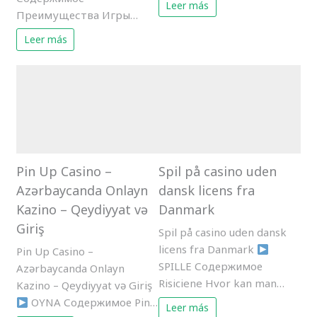
Leer más
Преимущества Игры…
Leer más
Pin Up Casino –
Spil på casino uden
Azərbaycanda Onlayn
dansk licens fra
Kazino – Qeydiyyat və
Danmark
Giriş
Spil på casino uden dansk
licens fra Danmark
Pin Up Casino –
SPILLE Содержимое
Azərbaycanda Onlayn
Risiciene Hvor kan man…
Kazino – Qeydiyyat və Giriş
OYNA Содержимое Pin…
Leer más