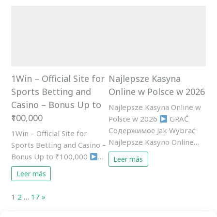
1Win – Official Site for
Najlepsze Kasyna
Sports Betting and
Online w Polsce w 2026
Casino – Bonus Up to
Najlepsze Kasyna Online w
₹100,000
Polsce w 2026
GRAĆ
Содержимое Jak Wybrać
1Win – Official Site for
Najlepsze Kasyno Online…
Sports Betting and Casino –
Bonus Up to ₹100,000
…
Leer más
Leer más
Page:
Next
1
2
…
17
»