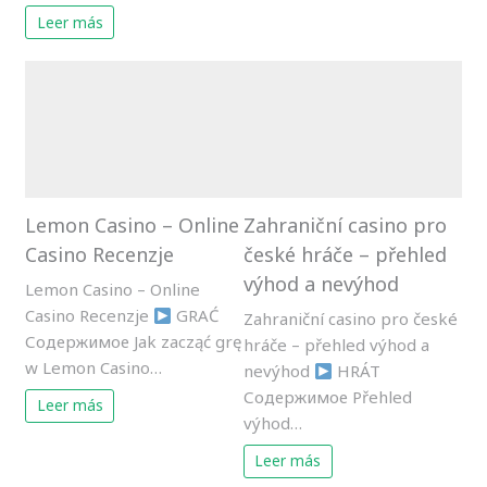
Leer más
Lemon Casino – Online
Zahraniční casino pro
Casino Recenzje
české hráče – přehled
výhod a nevýhod
Lemon Casino – Online
Casino Recenzje
GRAĆ
Zahraniční casino pro české
Содержимое Jak zacząć grę
hráče – přehled výhod a
w Lemon Casino…
nevýhod
HRÁT
Содержимое Přehled
Leer más
výhod…
Leer más