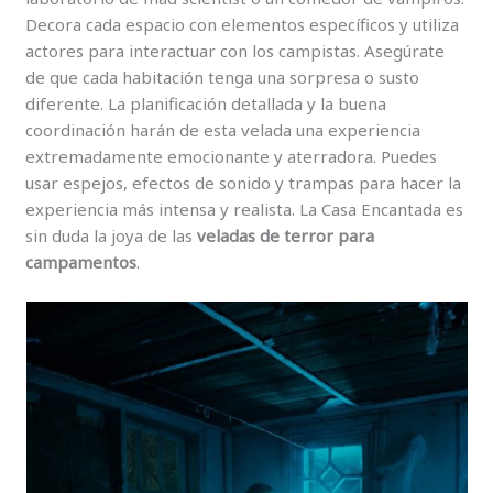
Decora cada espacio con elementos específicos y utiliza
actores para interactuar con los campistas. Asegúrate
de que cada habitación tenga una sorpresa o susto
diferente. La planificación detallada y la buena
coordinación harán de esta velada una experiencia
extremadamente emocionante y aterradora. Puedes
usar espejos, efectos de sonido y trampas para hacer la
experiencia más intensa y realista. La Casa Encantada es
sin duda la joya de las
veladas de terror para
campamentos
.